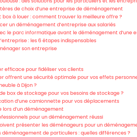
ouse : des solutions pour les particuliers et les entrepr
itères de choix d’une entreprise de déménagement
t box à louer : comment trouver la meilleure offre ?
ncer un déménagement d’entreprise aux salariés
ec le parc informatique avant le déménagement d’une e
treprise : les 6 étapes indispensables
éménager son entreprise
r efficace pour fidéliser vos clients
r offrent une sécurité optimale pour vos effets personne
euble à Dijon ?
n de box de stockage pour vos besoins de stockage ?
 location d’une camionnette pour vos déplacements
re lors d’un déménagement
ofessionnels pour un déménagement réussi
 doivent présenter les déménageurs pour un déménageme
déménagement de particuliers : quelles différences ?